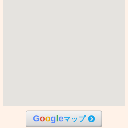
G
o
o
g
l
e
マップ